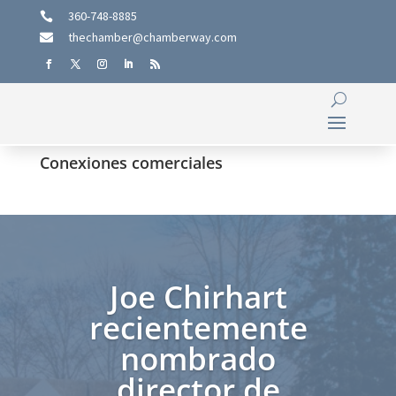
360-748-8885

thechamber@chamberway.com

Conexiones comerciales
Joe Chirhart
recientemente
nombrado
director de